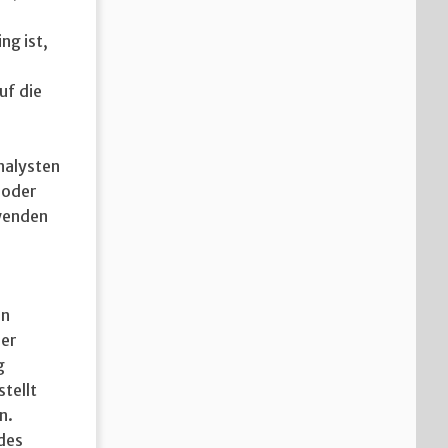
ng ist,
uf die
nalysten
 oder
rwenden
en
der
g
tellt
n.
des