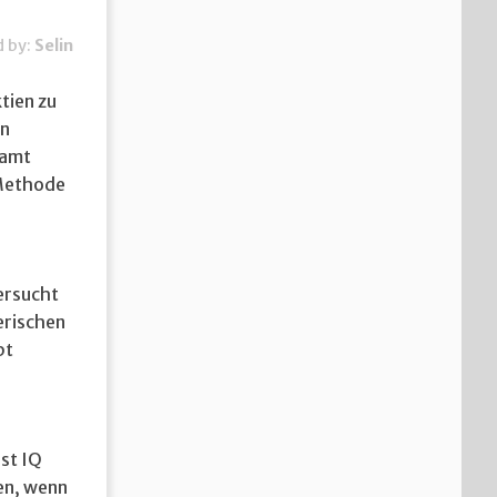
d by:
Selin
tien zu
en
samt
 Methode
ersucht
erischen
bt
st IQ
en, wenn