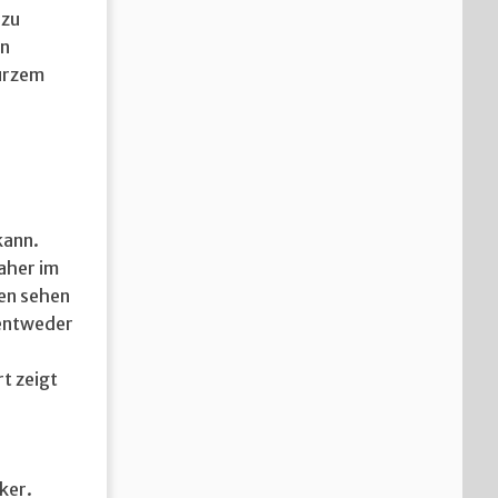
 zu
en
kurzem
kann.
daher im
ten sehen
 entweder
rt zeigt
ker.