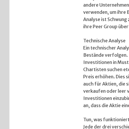
andere Unternehmen o
verwenden, um ihre B
Analyse ist Schwung z
ihre Peer Group über
Technische Analyse
Ein technischer Anal
Bestände verfolgen. D
Investitionen in Mus
Chartisten suchen eto
Preis erhöhen. Dies s
auch für Aktien, die 
verkaufen oder leer 
Investitionen einzubi
an, dass die Aktie ei
Tun, was funktionier
Jede der drei verschi