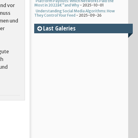
Platform Payouts: Which Networks Paid the
und vor
Most in 2022â€”and Why
- 2025-10-01
Understanding Social Media Algorithms: How
enuss
They Control Your Feed
- 2025-09-26
mmen und
Last Galeries
ker
gute
ch
 und