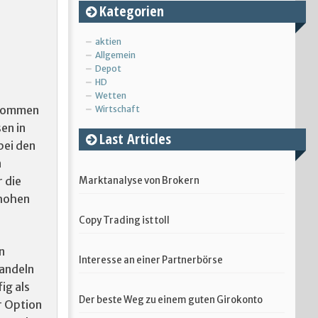
Kategorien
aktien
Allgemein
Depot
HD
Wetten
 kommen
Wirtschaft
en in
Last Articles
bei den
n
 die
Marktanalyse von Brokern
 hohen
Copy Trading ist toll
n
Interesse an einer Partnerbörse
handeln
ig als
Der beste Weg zu einem guten Girokonto
r Option