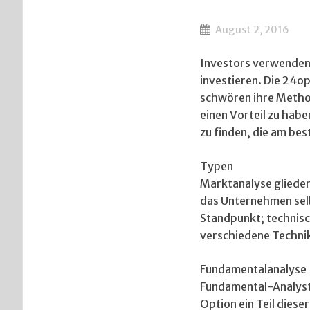
August 2, 2016
Investors verwenden 
investieren. Die 24
schwören ihre Methode
einen Vorteil zu hab
zu finden, die am best
Typen
Marktanalyse glieder
das Unternehmen selb
Standpunkt; technisch
verschiedene Technik
Fundamentalanalyse
Fundamental-Analyste
Option ein Teil dies