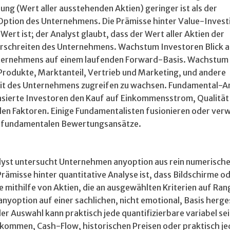
ung (Wert aller ausstehenden Aktien) geringer ist als der
Option des Unternehmens. Die Prämisse hinter Value-Investi
 Wert ist; der Analyst glaubt, dass der Wert aller Aktien der
rschreiten des Unternehmens. Wachstum Investoren Blick a
ternehmens auf einem laufenden Forward-Basis. Wachstum
 Produkte, Marktanteil, Vertrieb und Marketing, und andere
eit des Unternehmens zugreifen zu wachsen. Fundamental-A
asierte Investoren den Kauf auf Einkommensstrom, Qualität
en Faktoren. Einige Fundamentalisten fusionieren oder ve
 fundamentalen Bewertungsansätze.
alyst untersucht Unternehmen anyoption aus rein numerisch
rämisse hinter quantitative Analyse ist, dass Bildschirme o
thilfe von Aktien, die an ausgewählten Kriterien auf Ran
anyoption auf einer sachlichen, nicht emotional, Basis herges
er Auswahl kann praktisch jede quantifizierbare variabel sei
kommen, Cash-Flow, historischen Preisen oder praktisch je