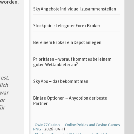
geworden.
Sky Angebote individuell zusammenstellen
Stockpair ist ein guter Forex Broker
Bei einem Broker ein Depot anlegen
Prioritäten – worauf kommt es bei einem
guten Wettanbieter an?
est.
Sky Abo – das bekommt man
lich
 war
Binäre Optionen – Anyoption der beste
vor
Partner
ür
Gwin77 Casino — Online Pokies and Casino Games
PNG
- 2026-04-11