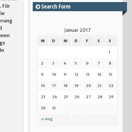
Search Form
. Für
ie
erung
d
Januar 2017
onen
M
D
M
D
F
S
S
ngs
in
1
2
3
4
5
6
7
8
9
10
11
12
13
14
15
16
17
18
19
20
21
22
23
24
25
26
27
28
29
30
31
« Aug