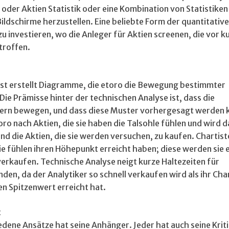
der Aktien Statistik oder eine Kombination von Statistiken
ildschirme herzustellen. Eine beliebte Form der quantitativ
u investieren, wo die Anleger für Aktien screenen, die vor 
troffen.
yst erstellt Diagramme, die etoro die Bewegung bestimmter
ie Prämisse hinter der technischen Analyse ist, dass die
tern bewegen, und dass diese Muster vorhergesagt werden 
ro nach Aktien, die sie haben die Talsohle fühlen und wird 
ind die Aktien, die sie werden versuchen, zu kaufen. Chartis
sie fühlen ihren Höhepunkt erreicht haben; diese werden sie
verkaufen. Technische Analyse neigt kurze Haltezeiten für
nden, da der Analytiker so schnell verkaufen wird als ihr Cha
nen Spitzenwert erreicht hat.
t
edene Ansätze hat seine Anhänger. Jeder hat auch seine Kriti