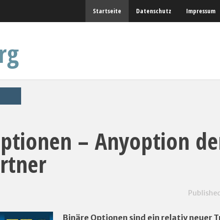
Startseite
Datenschutz
Impressum
rg
Optionen – Anyoption de
rtner
Publishe
Binäre Optionen sind ein relativ neuer 